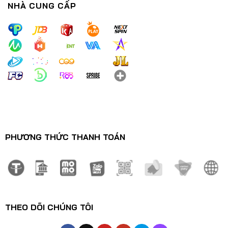
NHÀ CUNG CẤP
Nổ Hũ Thần Tài – Trải Nghiệm Đỉnh Cao Tựa Game Đổi Thưởng
29/12/2024
PHƯƠNG THỨC THANH TOÁN
Nổ Hũ Rừng Rậm 88CLB – Game Săn Thưởng Đỉnh Nóc Kịch
Trần
THEO DÕI CHÚNG TÔI
29/12/2024