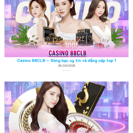
Casino 88CLB – Sòng bạc uy tín và đẳng cấp top 1
25/06/2025
Game bài 3D 88CLB – Sảnh chơi đổi thưởng trực tuyến số 1
25/06/2025