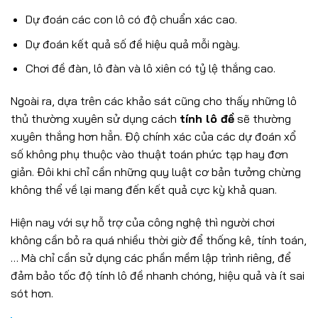
Dự đoán các con lô có độ chuẩn xác cao.
Dự đoán kết quả số đề hiệu quả mỗi ngày.
Chơi đề đàn, lô đàn và lô xiên có tỷ lệ thắng cao.
Ngoài ra, dựa trên các khảo sát cũng cho thấy những lô
thủ thường xuyên sử dụng cách
tính lô đề
sẽ thường
xuyên thắng hơn hẳn. Độ chính xác của các dự đoán xổ
số không phụ thuộc vào thuật toán phức tạp hay đơn
giản. Đôi khi chỉ cần những quy luật cơ bản tưởng chừng
không thể về lại mang đến kết quả cực kỳ khả quan.
Hiện nay với sự hỗ trợ của công nghệ thì người chơi
không cần bỏ ra quá nhiều thời giờ để thống kê, tính toán,
… Mà chỉ cần sử dụng các phần mềm lập trình riêng, để
đảm bảo tốc độ tính lô đề nhanh chóng, hiệu quả và ít sai
sót hơn.