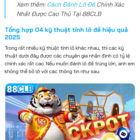
Xem thêm:
Cách Đánh Lô Đề
Chính Xác
Nhất Được Cao Thủ Tại 88CLB
Tổng hợp 04 kỹ thuật tính lô đề hiệu quả
2025
Trong rất nhiều kỹ thuật tính lô khác nhau, thì các kỹ
thuật dưới đây được các chuyên gia nhận định có tỷ lệ
chính xác rất cao. Nếu muốn đánh lô đề trúng lớn, anh em
không thể bỏ lỡ với các thông tin như sau: