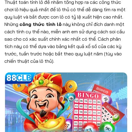
Thuật toán tính lô đề nhằm tổng hợp ra các công thức
chơi lô hiệu quả nhất để lô thủ có thể dễ dàng tìm ra một
quy luật và bắt được con lô có tỷ lệ xuất hiện cao nhất.
Những
công thức tính lô
này không chỉ đích danh một
cách tính cụ thể nào, miễn anh em sử dụng cách soi cầu
sao cho có xác suất chính xác nhất có thể. Cách phân
tích này có thể dựa vào bảng kết quả xổ số của các kỳ
trước, tuần trước hoặc bắt theo quy luật năm (tùy vào
chiến thuật của lô thủ).