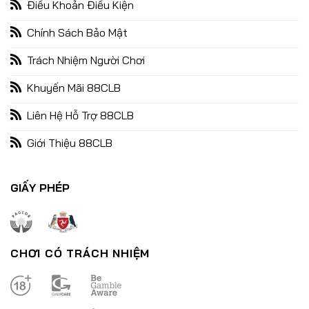
Điều Khoản Điều Kiện
Chính Sách Bảo Mật
Trách Nhiệm Người Chơi
Khuyến Mãi 88CLB
Liên Hệ Hỗ Trợ 88CLB
Giới Thiệu 88CLB
Nổ Hũ Đổi Thưởng – Bùng Nổ Cùng Chiến Thắng Lớn Đón Tết
29/12/2024
GIẤY PHÉP
CHƠI CÓ TRÁCH NHIỆM