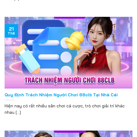
21
Th6
Quy Định Trách Nhiệm Người Chơi 88clb Tại Nhà Cái
Hiện nay có rất nhiều sân chơi cá cược, trò chơi giải trí khác
nhau [...]