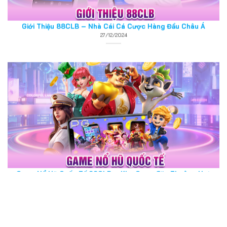
Game Nổ Hũ Quốc Tế 88CLB – Kho Game Săn Thưởng Hot
Nhất 2025
09/01/2025