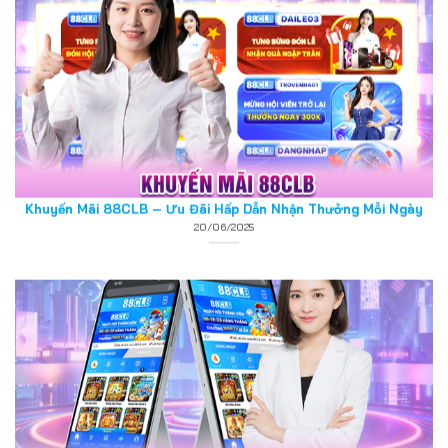
Khuyến Mãi 88CLB – Ưu Đãi Hấp Dẫn Nhận Thưởng Mỗi Ngày
20/06/2025
Giới Thiệu 88CLB – Nhà Cái Cá Cược Hàng Đầu Châu Á
27/12/2024