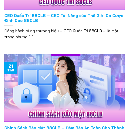
CEO Quốc Trí 88CLB – CEO Tài Năng của Thế Giới Cá Cược
Đỉnh Cao 88CLB
Đồng hành cùng thương hiệu – CEO Quốc Trí 88CLB – là một
trong những [...]
21
Th6
Chính Sách Bảo Mật 88CLB – Đảm Bảo An Toàn Cho Thành