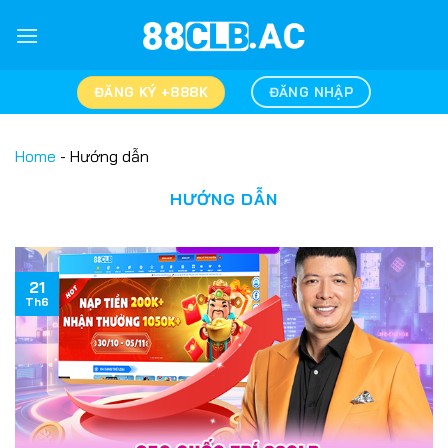
Chuyển
đến
nội
dung
ĐĂNG KÝ +888K
ĐĂNG NHẬP
Home
-
Hướng dẫn
HƯỚNG DẪN
21
Th6