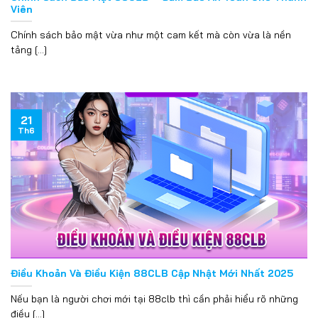
Viên
Chính sách bảo mật vừa như một cam kết mà còn vừa là nền
tảng [...]
21
Th6
Điều Khoản Và Điều Kiện 88CLB Cập Nhật Mới Nhất 2025
Nếu bạn là người chơi mới tại 88clb thì cần phải hiểu rõ những
điều [...]