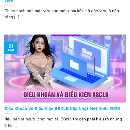
Viên
Chính sách bảo mật vừa như một cam kết mà còn vừa là nền
tảng [...]
Nổ Hũ 88CLB – Săn Jackpot Khủng, Cơ Hội Thắng Lớn Mỗi
Ngày
25/06/2025
21
Th6
Điều Khoản Và Điều Kiện 88CLB Cập Nhật Mới Nhất 2025
Thể thao 88CLB – Nơi Hội Tụ Của Đam Mê Và Cơ Hội Thắng
Nếu bạn là người chơi mới tại 88clb thì cần phải hiểu rõ những
Lớn
điều [...]
25/06/2025