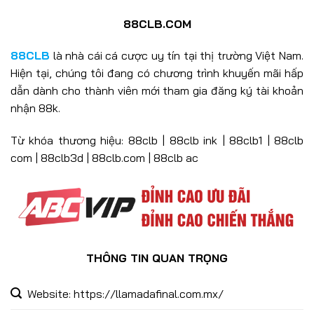
88CLB.COM
88CLB
là nhà cái cá cược uy tín tại thị trường Việt Nam.
Khuyến Mãi 88CLB – Ưu Đãi Hấp Dẫn Nhận Thưởng Mỗi Ngày
20/06/2025
Hiện tại, chúng tôi đang có chương trình khuyến mãi hấp
dẫn dành cho thành viên mới tham gia đăng ký tài khoản
nhận 88k.
Từ khóa thương hiệu: 88clb | 88clb ink | 88clb1 | 88clb
com | 88clb3d | 88clb.com | 88clb ac
THÔNG TIN QUAN TRỌNG
Giới Thiệu 88CLB – Nhà Cái Cá Cược Hàng Đầu Châu Á
27/12/2024
Website: https://llamadafinal.com.mx/