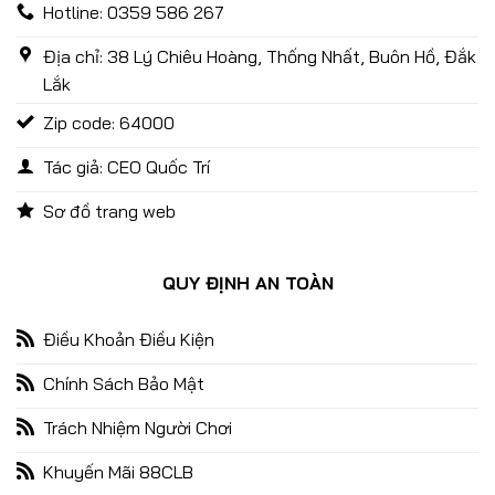
Hotline: 0359 586 267
Địa chỉ: 38 Lý Chiêu Hoàng, Thống Nhất, Buôn Hồ, Đắk
Lắk
Zip code: 64000
Tác giả: CEO Quốc Trí
Sơ đồ trang web
Game Nổ Hũ Quốc Tế 88CLB – Kho Game Săn Thưởng Hot
Nhất 2025
09/01/2025
QUY ĐỊNH AN TOÀN
Điều Khoản Điều Kiện
Chính Sách Bảo Mật
Trách Nhiệm Người Chơi
Khuyến Mãi 88CLB