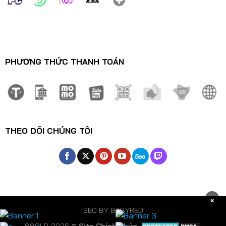
PHƯƠNG THỨC THANH TOÁN
Nổ Hũ Rừng Rậm 88CLB – Game Săn Thưởng Đỉnh Nóc Kịch
Trần
29/12/2024
THEO DÕI CHÚNG TÔI
×
SEO BY BABYRED
88CLB 2026 ©
Site Chính Thức