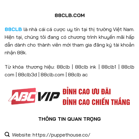
88CLB.COM
88CLB
là nhà cái cá cược uy tín tại thị trường Việt Nam.
Khuyến Mãi 88CLB – Ưu Đãi Hấp Dẫn Nhận Thưởng Mỗi Ngày
Hiện tại, chúng tôi đang có chương trình khuyến mãi hấp
20/06/2025
dẫn dành cho thành viên mới tham gia đăng ký tài khoản
nhận 88k.
Từ khóa thương hiệu: 88clb | 88clb ink | 88clb1 | 88clb
com | 88clb3d | 88clb.com | 88clb ac
THÔNG TIN QUAN TRỌNG
Giới Thiệu 88CLB – Nhà Cái Cá Cược Hàng Đầu Châu Á
27/12/2024
Website: https://puppethouse.co/