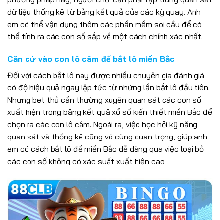
dữ liệu thống kê từ bảng kết quả của các kỳ quay. Anh
em có thể vận dụng thêm các phần mềm soi cầu để có
thể tính ra các con số sắp về một cách chính xác nhất.
Căn cứ vào con lô câm để bắt lô miền Bắc
Đối với cách bắt lô này được nhiều chuyên gia đánh giá
có độ hiệu quả ngay lập tức từ những lần bắt lô đầu tiên.
Nhưng bet thủ cần thường xuyên quan sát các con số
xuất hiện trong bảng kết quả xổ số kiến thiết miền Bắc để
chọn ra các con lô câm. Ngoài ra, việc học hỏi kỹ năng
quan sát và thống kê cũng vô cùng quan trọng, giúp anh
em có cách bắt lô đề miền Bắc dễ dàng qua việc loại bỏ
các con số không có xác suất xuất hiện cao.