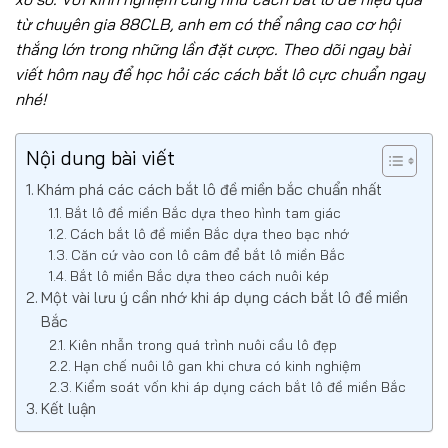
từ chuyên gia 88CLB, anh em có thể nâng cao cơ hội
thắng lớn trong những lần đặt cược. Theo dõi ngay bài
viết hôm nay để học hỏi các cách bắt lô cực chuẩn ngay
nhé!
Nội dung bài viết
Khám phá các cách bắt lô đề miền bắc chuẩn nhất
Bắt lô đề miền Bắc dựa theo hình tam giác
Cách bắt lô đề miền Bắc dựa theo bạc nhớ
Căn cứ vào con lô câm để bắt lô miền Bắc
Bắt lô miền Bắc dựa theo cách nuôi kép
Một vài lưu ý cần nhớ khi áp dụng cách bắt lô đề miền
Bắc
Kiên nhẫn trong quá trình nuôi cầu lô đẹp
Hạn chế nuôi lô gan khi chưa có kinh nghiệm
Kiểm soát vốn khi áp dụng cách bắt lô đề miền Bắc
Kết luận