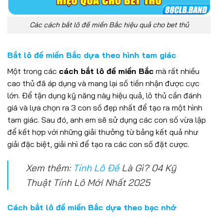
Các cách bắt lô đề miền Bắc hiệu quả cho bet thủ
Bắt lô đề miền Bắc dựa theo hình tam giác
Một trong các
cách bắt lô đề miền Bắc
mà rất nhiều
cao thủ đã áp dụng và mang lại số tiền nhận được cực
lớn. Để tận dụng kỹ năng này hiệu quả, lô thủ cần đánh
giá và lựa chọn ra 3 con số đẹp nhất để tạo ra một hình
tam giác. Sau đó, anh em sẽ sử dụng các con số vừa lập
để kết hợp với những giải thưởng từ bảng kết quả như
giải đặc biệt, giải nhì để tạo ra các con số đặt cược.
Xem thêm:
Tính Lô Đề
Là Gì? 04 Kỹ
Thuật Tính Lô Mới Nhất 2025
Cách bắt lô đề miền Bắc dựa theo bạc nhớ